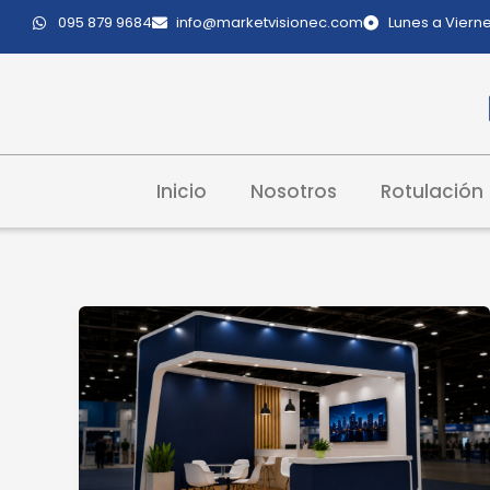
Ir
095 879 9684
info@marketvisionec.com
Lunes a Vierne
al
contenido
Inicio
Nosotros
Rotulación