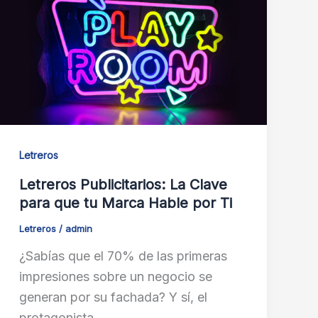
Letreros
Letreros Publicitarios: La Clave
para que tu Marca Hable por Ti
Letreros
/
admin
¿Sabías que el 70% de las primeras
impresiones sobre un negocio se
generan por su fachada? Y sí, el
protagonista