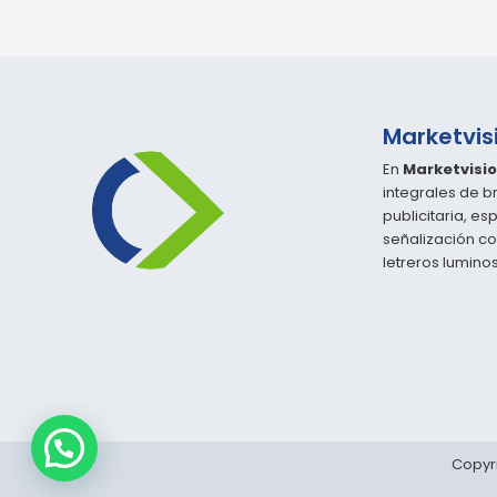
Marketvis
En
Marketvisio
integrales de b
publicitaria, es
señalización cor
letreros lumin
Copyr