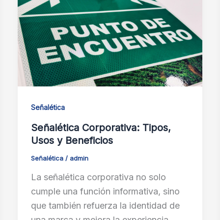
Señalética
Señalética Corporativa: Tipos,
Usos y Beneficios
Señalética
/
admin
La señalética corporativa no solo
cumple una función informativa, sino
que también refuerza la identidad de
una marca y mejora la experiencia