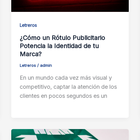
Letreros
¿Cómo un Rótulo Publicitario
Potencia la Identidad de tu
Marca?
Letreros
/
admin
En un mundo cada vez más visual y
competitivo, captar la atención de los
clientes en pocos segundos es un