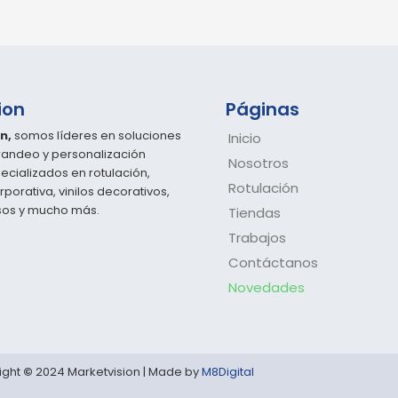
ion
Páginas
n,
somos líderes en soluciones
Inicio
randeo y personalización
Nosotros
pecializados en rotulación,
Rotulación
porativa, vinilos decorativos,
osos y mucho más.
Tiendas
Trabajos
Contáctanos
Novedades
ight
©
2024 Marketvision | Made by
M8Digital