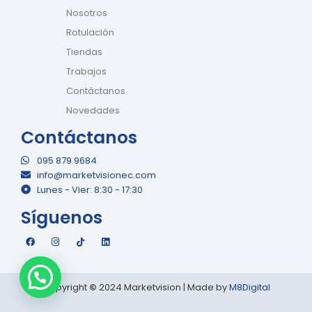
Nosotros
Rotulación
Tiendas
Trabajos
Contáctanos
Novedades
Contáctanos
095 879 9684
info@marketvisionec.com
Lunes - Vier: 8:30 - 17:30
Síguenos
F
I
T
L
a
n
i
i
c
s
k
n
e
t
t
k
b
a
o
e
o
g
k
d
Copyright
©
2024 Marketvision | Made by
M8Digital
o
r
i
k
a
n
m